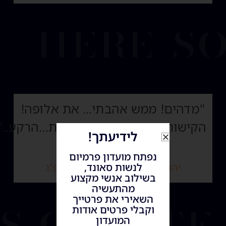
here so
"מדהים! ממש אהבתי... את אלופה!
הקישורים...המוטיב...ההדגשות...הרקע.."
לידיעתך!
נפתח מועדון פרמיום
יהודית קובין, כה' תשרי ה'תשפ"ג
לנשות סאונד,
בשילוב אנשי מקצוע
’s create
מהתעשיה
השאירי את פרטייך
וקבלי פרטים אודות
המועדון