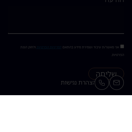
אני מאשר/ת עיבוד ושמירת מידע בהתאם
למדיניות הפרטיות
ולחוק הגנת
הפרטיות.
שליחה
תקנון חנות
הצהרת נגישות
Website design & branding by Michal.Z - 054.850.3771