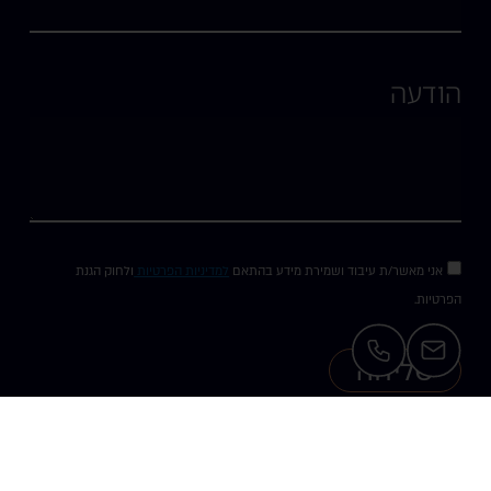
הודעה
אני מאשר/ת עיבוד ושמירת מידע בהתאם
למדיניות הפרטיות
ולחוק הגנת
הפרטיות.
שליחה
תקנון חנות
הצהרת נגישות
Website design & branding by Michal.Z - 054.850.3771