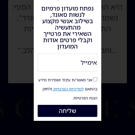
היא התחושה שהכל הובן עד הסוף:
נפתח מועדון פרמיום
לנשות סאונד,
נשמת הדברים, "כוונת המשורר",
בשילוב אנשי מקצוע
החלומות הגדולים והדקויות
מהתעשיה
השאירי את פרטייך
הקטנות.
וקבלי פרטים אודות
המועדון
...ותמיד אותה שפה: שפת הלב."
גב' הדסה שרמן
אני מאשר/ת עיבוד ושמירת מידע
s create
בהתאם
למדיניות הפרטיות
ולחוק
הגנת הפרטיות.
שליחה