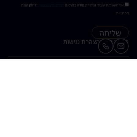
אני מאשר/ת עיבוד ושמירת מידע בהתאם
למדיניות הפרטיות
ולחוק הגנת
הפרטיות.
שליחה
תקנון חנות
הצהרת נגישות
Website design & branding by Michal.Z - 054.850.3771