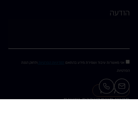
הודעה
אני מאשר/ת עיבוד ושמירת מידע בהתאם
למדיניות הפרטיות
ולחוק הגנת
הפרטיות.
שליחה
תקנון חנות
הצהרת נגישות
Website design & branding by Michal.Z - 054.850.3771