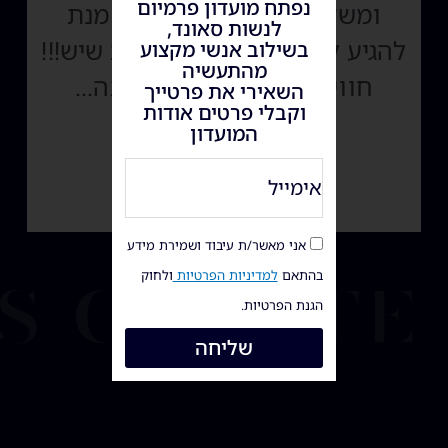
נפתח מועדון פרמיום
ומשקיעה הרבה מעבר על מנת
לנשות סאונד,
להגיע לתוצאה הכי מקצועית שיש!!!
בשילוב אנשי מקצוע
מהתעשיה
חוויה מיוחדת לעבוד איתה...
השאירי את פרטייך
וקבלי פרטים אודות
ב' חשון ה'תשפ"ד
המועדון
יהודית שיינשניידר
s create
אני מאשר/ת עיבוד ושמירת מידע
בהתאם
למדיניות הפרטיות
ולחוק
הגנת הפרטיות.
שליחה