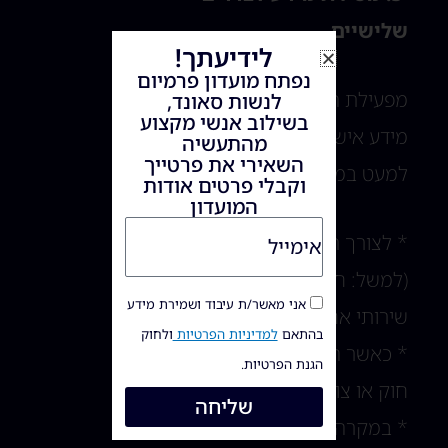
שלישיים
לידיעתך!
נפתח מועדון פרמיום
מפעילת האתר לא תעביר
לנשות סאונד,
בשילוב אנשי מקצוע
מידע אישי לצדדים שלישיים,
מהתעשיה
השאירי את פרטייך
למעט במקרים הבאים:
וקבלי פרטים אודות
המועדון
* לצורך תפעול האתר
(למשל: חברות סליקה,
אני מאשר/ת עיבוד ושמירת מידע
שירותי אחסון, מערכות דיוור)
בהתאם
למדיניות הפרטיות
ולחוק
* כאשר הדבר נדרש על פי
הגנת הפרטיות.
חוק או צו שיפוטי
שליחה
* במקרה של מחלוקת