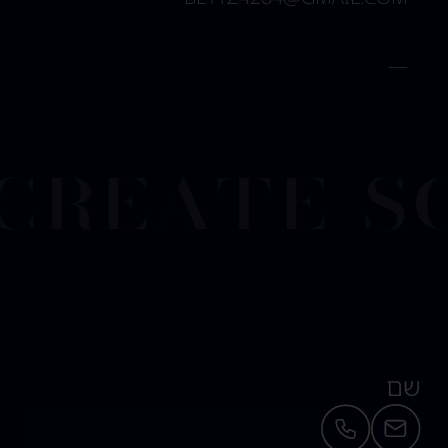
—
reate so
שם